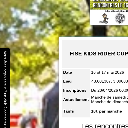
FISE KIDS RIDER CU
Vous êtes organisateur ? un club ? contactez nous
Date
16 et 17 mai 2026
Lieu
43.601307, 3.8968
Inscriptions
Du 20/04/2026 00:0
Manche de samedi 1
Actuellement
Manche de dimanche
Tarifs
10€ par manche
Les rencontres