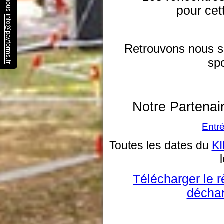
pour ce
info@payforms.fr
Retrouvons nous s
spo
Notre Partenai
Entr
Toutes les dates du
K
l
Télécharger le 
déchar